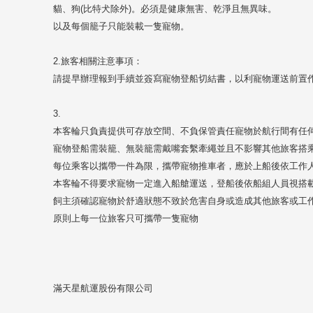
貓、狗(比特犬除外)。必須是健康無害、乾淨且無異味。
以及每個籠子只能裝載一隻寵物。
2.旅客相關注意事項：
請提早辦理報到手續並簽寫寵物登船切結書，以利寵物運送前置
3.
本客輪只負責提供可存放空間、不負保管責任寵物於航行間有任
寵物登船需裝籠、無裝籠需戴嘴套繫牽繩並且不影響其他旅客搭
每位乘客以攜帶一件為限，攜帶寵物推車者，應於上船後依工作
本客輪不得要求寵物一定進入船艙運送，登船後依船組人員視搭載
飼主須確認寵物於舒適狀態不致於危害自身或造成其他旅客或工
原則上每一位旅客只可攜帶一隻寵物
滿天星航運股份有限公司