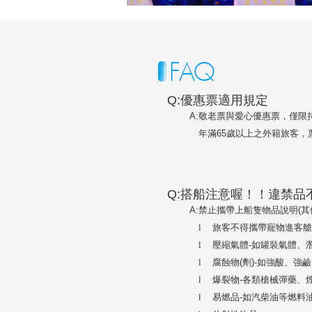
Q:優惠票適用規定
A:
敬老票與愛心優惠票，僅限
年滿65歲以上之外籍旅客，
Q:搭船注意喔！！違禁品
A:
禁止攜帶上船隻物品說明(其
l
旅客不得攜帶寵物進客艙
l
壓縮氣體-如罐裝氣體、
l
腐蝕物(劑)-如強酸、強
l
爆裂物-各類槍械彈藥、
l
易燃品-如汽柴油等燃料