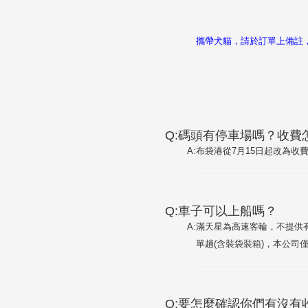
攜帶犬貓，請於訂單上備註
Q:碼頭有停車場嗎？收費
A:
布袋港從7月15日起改為收費
Q:車子可以上船嗎？
A:
滿天星為高速客輪，不提供有
單趟(含裝袋裝箱)，本公司
Q:要怎麼確認你們有沒有