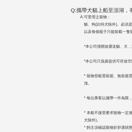
Q:攜帶犬貓上船至澎湖，
A:
可受理之寵物：
貓、狗(比特犬除外)。必須
以及每個籠子只能裝載一隻
*本公司僅開放運送貓、犬
*本公司只負責提供可存放
* 寵物登船需裝籠、無裝
洩。
* 每位乘客以攜帶一件為
* 本船不接受要求寵物一定
犬除外)。
* 飼主須確認寵物於舒適狀