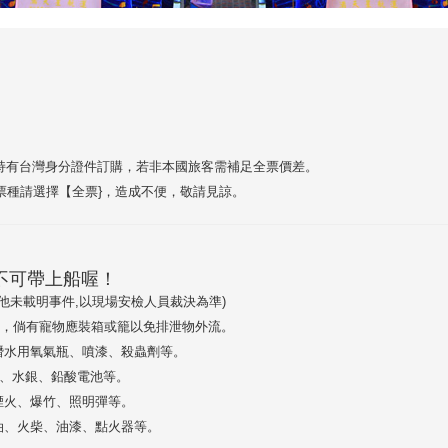
持有台灣身分證件訂購，若非本國旅客需補足全票價差。
票種請選擇【全票}，造成不便，敬請見諒。
不可帶上船喔！
他未載明事件,以現場安檢人員裁決為準)
，倘有寵物應裝箱或籠以免排泄物外流。
潛水用氧氣瓶、噴漆、殺蟲劑等。
鹼、水銀、鉛酸電池等。
煙火、爆竹、照明彈等。
油、火柴、油漆、點火器等。