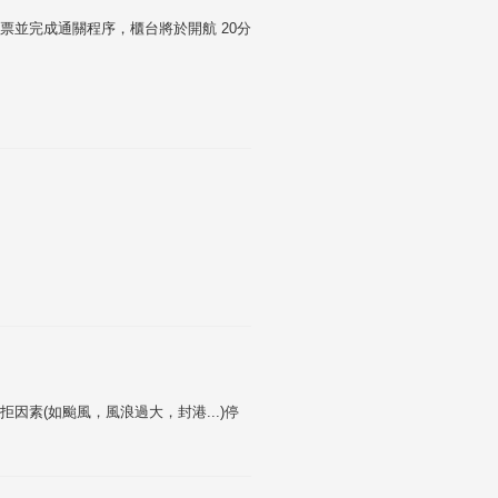
並完成通關程序，櫃台將於開航 20分
素(如颱風，風浪過大，封港...)停