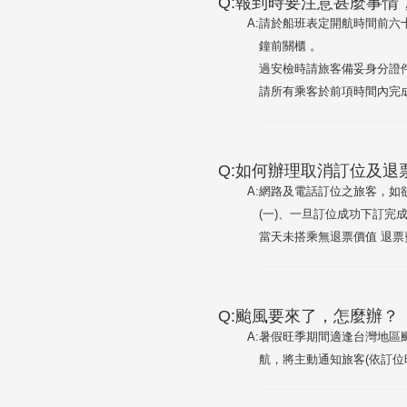
Q:報到時要注意甚麼事情
A:
請於船班表定開航時間前六
鐘前關櫃 。
過安檢時請旅客備妥身分證
請所有乘客於前項時間內完
Q:如何辦理取消訂位及退
A:
網路及電話訂位之旅客，如
(一)、一旦訂位成功下訂完
當天未搭乘無退票價值 退票
Q:颱風要來了，怎麼辦？
A:
暑假旺季期間適逢台灣地區颱
航，將主動通知旅客(依訂