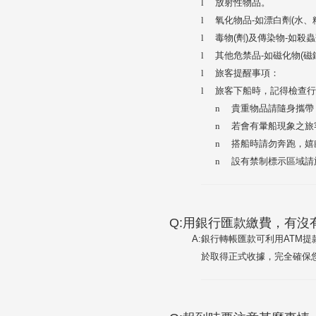
l
放射性物品。
l
氧化物品-如漂白劑(水、
l
毒物(劑)及傳染物-如殺
l
其他危禁品-如磁化物(磁
l
旅客提醒事項：
l
旅客下船時，記得檢查行
n
貴重物品請隨身攜帶
n
若會有暈船現象之旅客
n
搭船時請勿奔跑，嬉
n
設有禁制標示區域請旅
Q:用銀行匯款繳費，有沒
A:
銀行轉帳匯款可利用ATM
於取得正式收據，完全確保