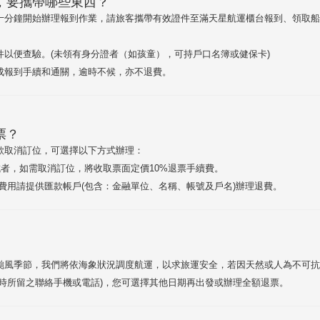
，要攜帶哪些東西？
十分鐘開始辦理報到作業，請旅客攜帶有效證件至滿天星航運櫃台報到、領取船票
件以便查驗。(未領有身分證者（如孩童），可持戶口名簿或健保卡)
成報到手續和通關，逾時不候，亦不退費。
票？
欲取消訂位，可選擇以下方式辦理：
成者，如需取消訂位，將收取票面定價10%退票手續費。
費用請提供匯款帳戶(包含：金融單位、名稱、帳號及戶名)辦理退費。
風季節，我們將依海象狀況調度航運，以求旅運安全，若因天然或人為不可抗拒因
位時所留之聯絡手機或電話)，您可選擇其他日期再出發或辦理全額退票。