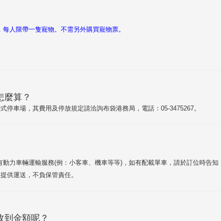
，每人限帶一隻寵物。不需另外購買寵物票。
怎麼算？
式停車場，其費用及停放規定請洽詢布袋港務局，電話：05-3475267。
動力車輛運輸服務(例：小客車、機車等等)，如有配載單車，請於訂位時告知，
僅提供運送，不負保管責任。
收到金額呢？