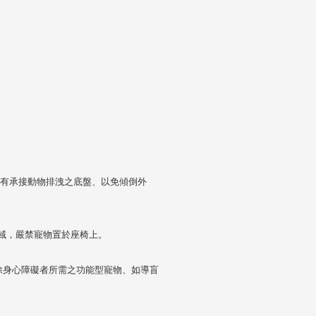
須有承接動物排洩之底盤、以免傾倒外
域，嚴禁寵物置於座椅上。
(除身心障礙者所需之功能型寵物、如導盲