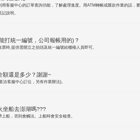
利用客服中心的訂單查詢功能，了解處理進度。用ATM轉帳或匯款作業的話，要
註記說明。
能打統一編號，公司報帳用的)？
取票時,提供需開立之抬頭及統一編號給櫃檯人員即可。
全額還是多少？謝謝~
直洽客服中心訂位，另有作業辦法)。
坐船去澎湖嗎???
帶上船，否則會觸法。上船時會安全檢查。