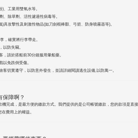
粉)、工業用雙氧水等。
蟲劑、除草劑、活性濾過性病毒等。
鐵)具攻擊性及刺激性物品(如刀劍棍棒纇、弓箭、防身噴霧器等)。
李，確實將行李帶走。
，以防失竊。
，請於搭船前30分鐘服用暈船藥。
戲以免跌倒受傷。
客切實遵守，以防意外發生，並請詳細閱讀逃生設備,以防萬一。
有保障啊？
提款機完成，是最方便的繳款方式。我們提供的是公司帳號繳款，您的款項是直接
您在費用上的權益。