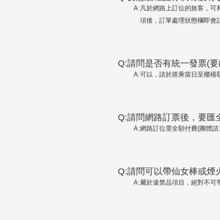
A:
凡於網路上訂位的旅客，可
項後，訂單處理狀態欄即會
Q:請問是否有統一發票(要
A:
可以，請於搭乘當日至櫃檯
Q:請問網路訂票後，要匯
A:
網路訂位需全額付費(團體請
Q:請問可以帶仙女棒或煙火
A:
屬於違禁品項目，絕對不可