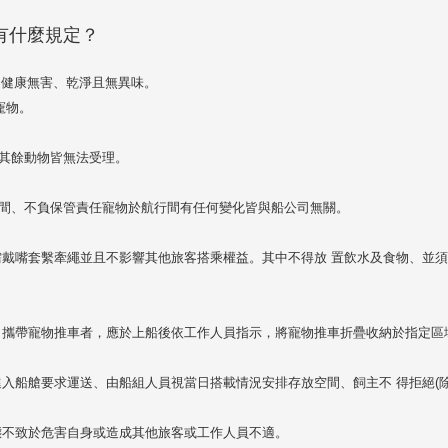
有什麼規定？
是健康無害、乾淨且無異味。
寵物。
，其餘動物皆無法受理。
空間、不負保管責任寵物於航行間有任何變化皆與船公司無關。
籠需戴嘴套繫牽繩並且不影響其他旅客搭乘權益。其中不得放 置飲水及食物、並
限，攜帶寵物推車者，應於上船後依工作人員指示，將寵物推車折疊收納於指定區
進入船艙要求運送、由船組人員視當日搭載情況安排存放空間、飼主不 得拒絕
態不致於危害自身或造成其他旅客或工作人員不適。